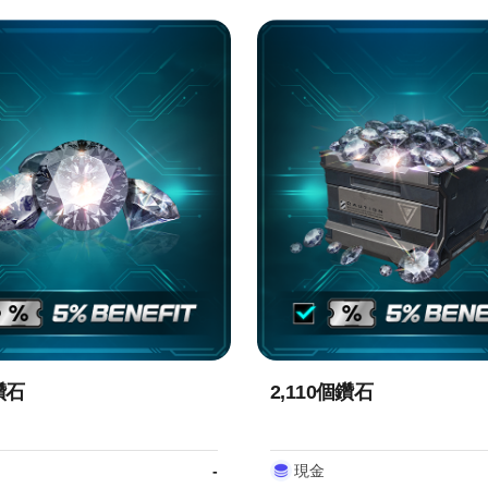
鑽石
2,110個鑽石
-
現金