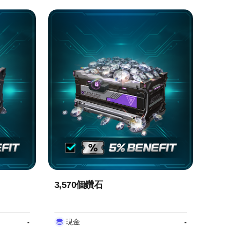
3,570個鑽石
-
現金
-