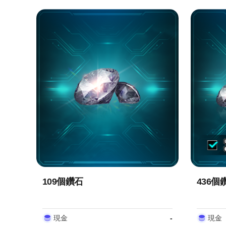
109個鑽石
436個
現金
-
現金